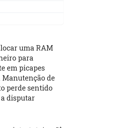
colocar uma RAM
heiro para
te em picapes
a. Manutenção de
o perde sentido
 a disputar