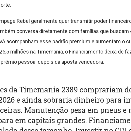
orte.
ge Rebel geralmente quer transmitir poder financeiro
ambém conversa diretamente com famílias que buscam e
IPVA acompanham esse padrão premium e aumentam o cust
5,5 milhões na Timemania, o Financiamento deixa de faze
prêmio pessoal depois da aposta vencedora.
hões da Timemania 2389 comprariam 
026 e ainda sobraria dinheiro para i
nceiras. Manutenção pesa em pneus e r
para em capitais grandes. Financiame
olada desse tamanho. Investir no CDI 