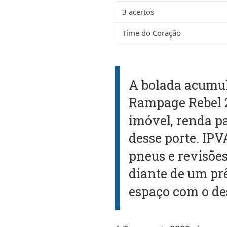
3 acertos
Time do Coração
A bolada acumu
Rampage Rebel 2
imóvel, renda p
desse porte. IP
pneus e revisõe
diante de um prê
espaço com o des