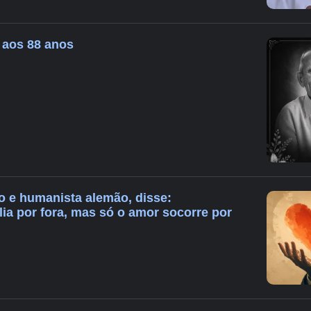
 aos 88 anos
ico e humanista alemão, disse:
ia por fora, mas só o amor socorre por