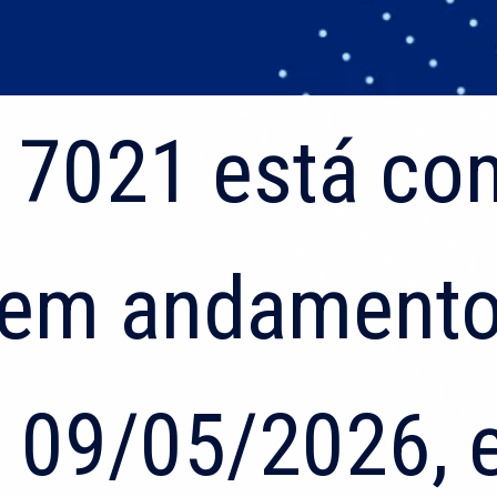
 7021 está co
 7021 está co
 em andamento
 em andamento
 09/05/2026, 
 09/05/2026, 