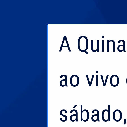
A Quina
A Quina
ao vivo
ao vivo
sábado,
sábado,