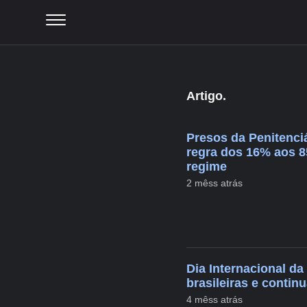
Artigo.
Presos da Penitenc
regra dos 16% aos 8
regime
2 mêss atrás
Dia Internacional da
brasileiras e contin
4 mêss atrás