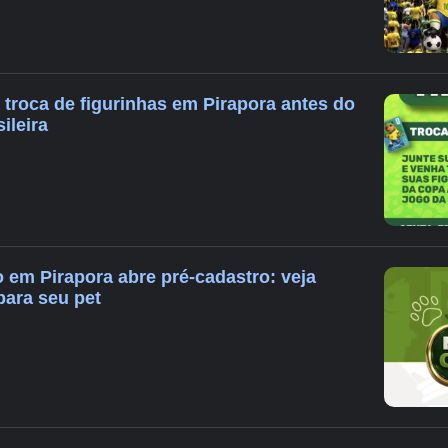
 troca de figurinhas em Pirapora antes do
ileira
 em Pirapora abre pré-cadastro: veja
para seu pet