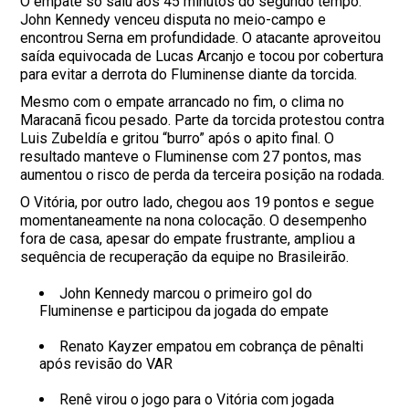
O empate só saiu aos 45 minutos do segundo tempo.
John Kennedy venceu disputa no meio-campo e
encontrou Serna em profundidade. O atacante aproveitou
saída equivocada de Lucas Arcanjo e tocou por cobertura
para evitar a derrota do Fluminense diante da torcida.
Mesmo com o empate arrancado no fim, o clima no
Maracanã ficou pesado. Parte da torcida protestou contra
Luis Zubeldía e gritou “burro” após o apito final. O
resultado manteve o Fluminense com 27 pontos, mas
aumentou o risco de perda da terceira posição na rodada.
O Vitória, por outro lado, chegou aos 19 pontos e segue
momentaneamente na nona colocação. O desempenho
fora de casa, apesar do empate frustrante, ampliou a
sequência de recuperação da equipe no Brasileirão.
John Kennedy marcou o primeiro gol do
Fluminense e participou da jogada do empate
Renato Kayzer empatou em cobrança de pênalti
após revisão do VAR
Renê virou o jogo para o Vitória com jogada