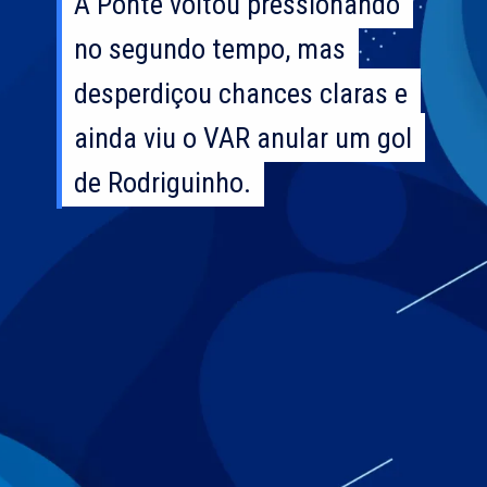
A Ponte voltou pressionando
A Ponte voltou pressionando
no segundo tempo, mas
no segundo tempo, mas
desperdiçou chances claras e
desperdiçou chances claras e
ainda viu o VAR anular um gol
ainda viu o VAR anular um gol
de Rodriguinho.
de Rodriguinho.