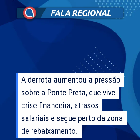
A derrota aumentou a pressão
A derrota aumentou a pressão
sobre a Ponte Preta, que vive
sobre a Ponte Preta, que vive
crise financeira, atrasos
crise financeira, atrasos
salariais e segue perto da zona
salariais e segue perto da zona
de rebaixamento.
de rebaixamento.