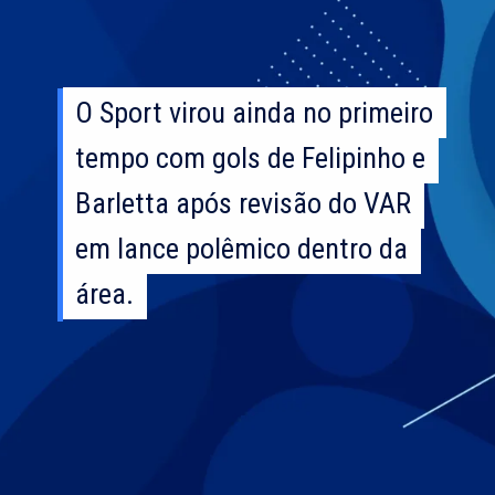
O Sport virou ainda no primeiro
O Sport virou ainda no primeiro
tempo com gols de Felipinho e
tempo com gols de Felipinho e
Barletta após revisão do VAR
Barletta após revisão do VAR
em lance polêmico dentro da
em lance polêmico dentro da
área.
área.