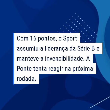
Com 16 pontos, o Sport
Com 16 pontos, o Sport
assumiu a liderança da Série B e
assumiu a liderança da Série B e
manteve a invencibilidade. A
manteve a invencibilidade. A
Ponte tenta reagir na próxima
Ponte tenta reagir na próxima
rodada.
rodada.