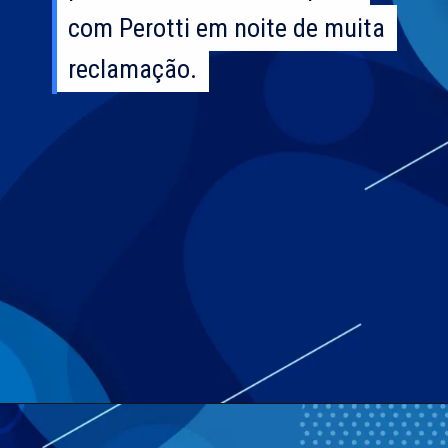
com Perotti em noite de muita
com Perotti em noite de muita
reclamação.
reclamação.