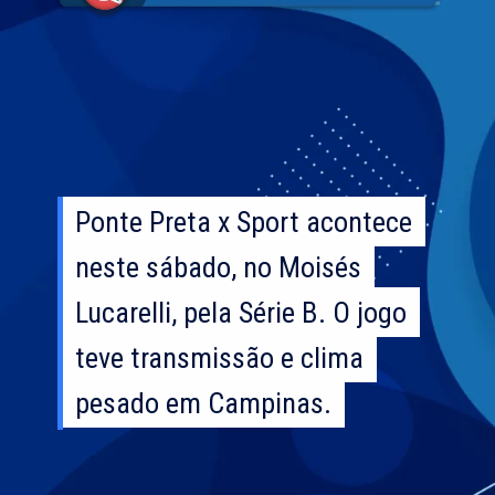
Ponte Preta x Sport acontece
Ponte Preta x Sport acontece
neste sábado, no Moisés
neste sábado, no Moisés
Lucarelli, pela Série B. O jogo
Lucarelli, pela Série B. O jogo
teve transmissão e clima
teve transmissão e clima
pesado em Campinas.
pesado em Campinas.