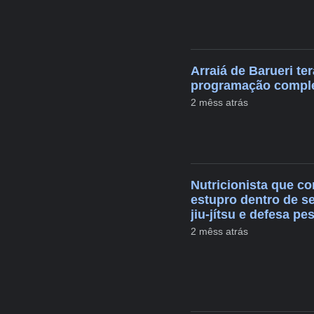
Arraiá de Barueri ter
programação compl
2 mêss atrás
Nutricionista que c
estupro dentro de s
jiu-jítsu e defesa pe
2 mêss atrás