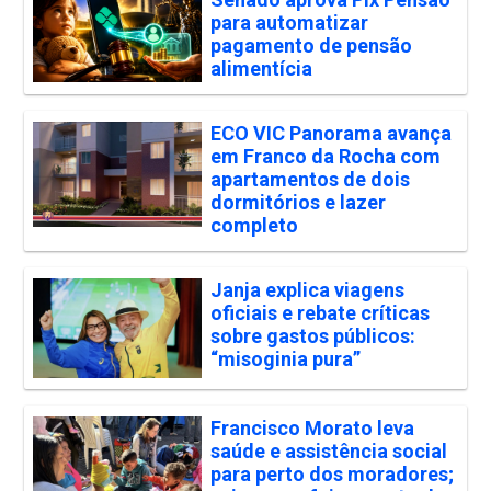
para automatizar
pagamento de pensão
alimentícia
ECO VIC Panorama avança
em Franco da Rocha com
apartamentos de dois
dormitórios e lazer
completo
Janja explica viagens
oficiais e rebate críticas
sobre gastos públicos:
“misoginia pura”
Francisco Morato leva
saúde e assistência social
para perto dos moradores;