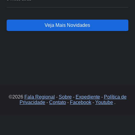
Veja Mais Novidades
©2026
Fala Regional
-
Sobre
-
Expediente
-
Política de
Privacidade
-
Contato
-
Facebook
-
Youtube
.