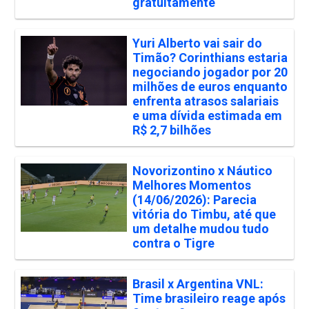
gratuitamente
Yuri Alberto vai sair do
Timão? Corinthians estaria
negociando jogador por 20
milhões de euros enquanto
enfrenta atrasos salariais
e uma dívida estimada em
R$ 2,7 bilhões
Novorizontino x Náutico
Melhores Momentos
(14/06/2026): Parecia
vitória do Timbu, até que
um detalhe mudou tudo
contra o Tigre
Brasil x Argentina VNL:
Time brasileiro reage após