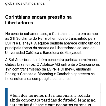
global nos últimos anos.
Corinthians encara pressão na
Libertadores
No cenário sul-americano, o Corinthians entra em campo
às 21h30 diante do Peñarol, em duelo transmitido pela
ESPN e Disney+. A equipe paulista aparece como um dos
principais focos da rodada da Libertadores ao lado de
Universidad Católica x Barcelona de Guayaquil.
A Sul-Americana também concentra partidas envolvendo
clubes brasileiros. O Atlético-MG enfrenta o Cienciano às
19h com transmissão da ESPN e Disney+, enquanto
Racing x Caracas e Blooming x Carabobo aparecem na
faixa noturna da competição continental.
J
Além dos torneios internacionais, a rodada
H
ainda concentra partidas do futebol feminino,
categorias de base e campeonatos europeus.
T