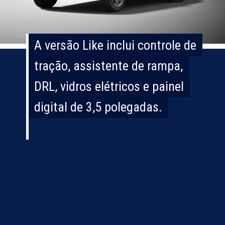
A versão Like inclui controle de
A versão Like inclui controle de
tração, assistente de rampa,
tração, assistente de rampa,
DRL, vidros elétricos e painel
DRL, vidros elétricos e painel
digital de 3,5 polegadas.
digital de 3,5 polegadas.