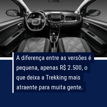
A diferença entre as versões é
A diferença entre as versões é
pequena, apenas R$ 2.500, o
pequena, apenas R$ 2.500, o
que deixa a Trekking mais
que deixa a Trekking mais
atraente para muita gente.
atraente para muita gente.