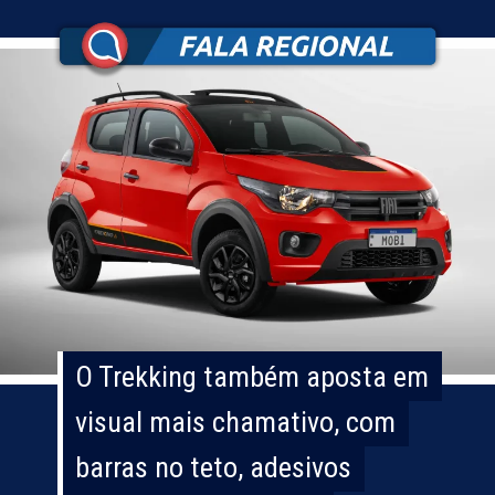
O Trekking também aposta em
O Trekking também aposta em
visual mais chamativo, com
visual mais chamativo, com
barras no teto, adesivos
barras no teto, adesivos