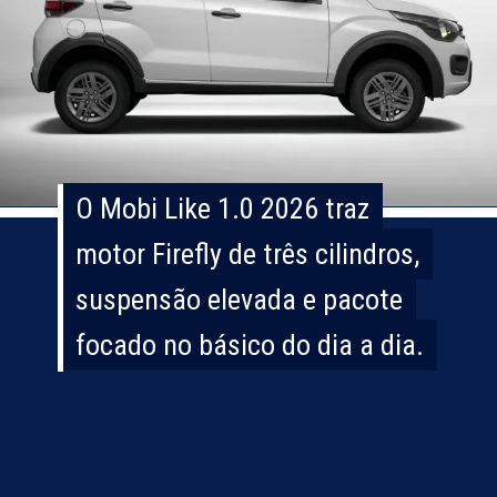
O Mobi Like 1.0 2026 traz
O Mobi Like 1.0 2026 traz
motor Firefly de três cilindros,
motor Firefly de três cilindros,
suspensão elevada e pacote
suspensão elevada e pacote
focado no básico do dia a dia.
focado no básico do dia a dia.