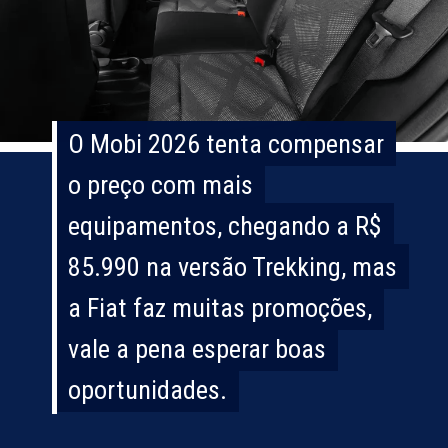
O Mobi 2026 tenta compensar
O Mobi 2026 tenta compensar
o preço com mais
o preço com mais
equipamentos, chegando a R$
equipamentos, chegando a R$
85.990 na versão Trekking, mas
85.990 na versão Trekking, mas
a Fiat faz muitas promoções,
a Fiat faz muitas promoções,
vale a pena esperar boas
vale a pena esperar boas
oportunidades.
oportunidades.