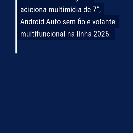
adiciona multimídia de 7",
adiciona multimídia de 7",
Android Auto sem fio e volante
Android Auto sem fio e volante
multifuncional na linha 2026.
multifuncional na linha 2026.