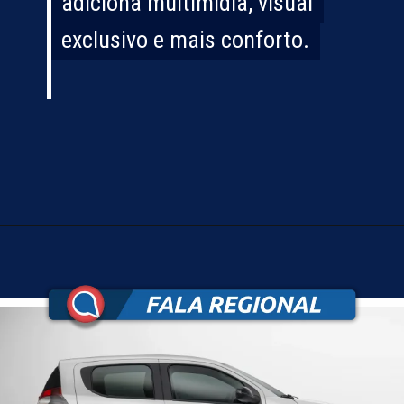
adiciona multimídia, visual
adiciona multimídia, visual
exclusivo e mais conforto.
exclusivo e mais conforto.