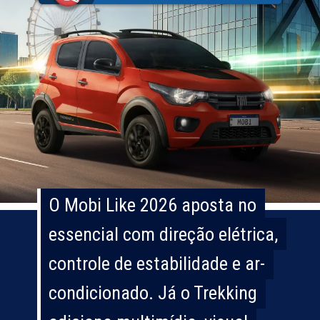
O Mobi Like 2026 aposta no
O Mobi Like 2026 aposta no
essencial com direção elétrica,
essencial com direção elétrica,
controle de estabilidade e ar-
controle de estabilidade e ar-
condicionado. Já o Trekking
condicionado. Já o Trekking