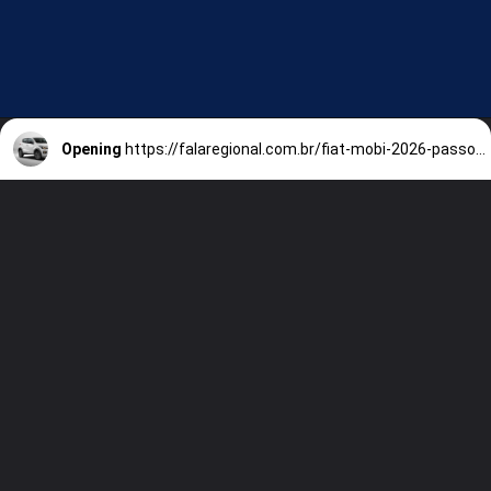
Opening
https://falaregional.com.br/fiat-mobi-2026-passou-a-custar-r-70-790-apos-desconto-de-r-12-mil-e-assumiu-a-posicao-de-carro-zero-mais-barato-do-brasil.html