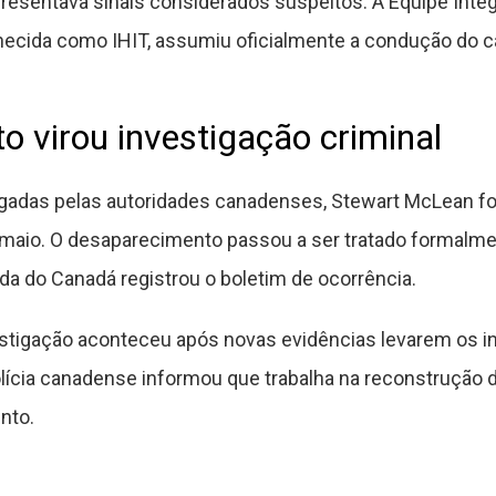
apresentava sinais considerados suspeitos. A Equipe Inte
ecida como IHIT, assumiu oficialmente a condução do c
 virou investigação criminal
adas pelas autoridades canadenses, Stewart McLean foi 
 maio. O desaparecimento passou a ser tratado formalmen
da do Canadá registrou o boletim de ocorrência.
tigação aconteceu após novas evidências levarem os in
polícia canadense informou que trabalha na reconstrução
nto.