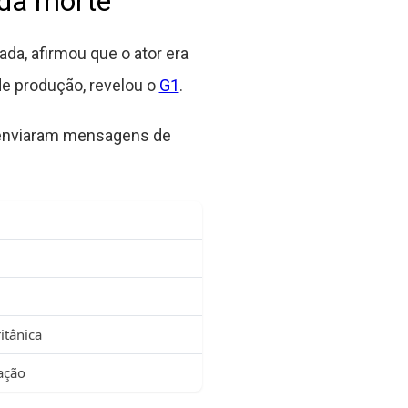
da morte
da, afirmou que o ator era
e produção, revelou o
G1
.
r enviaram mensagens de
itânica
ação