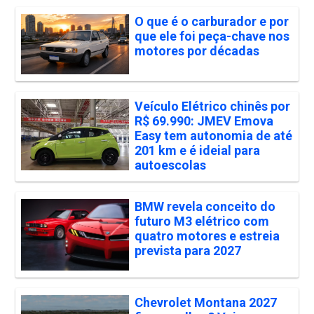
O que é o carburador e por
que ele foi peça-chave nos
motores por décadas
Veículo Elétrico chinês por
R$ 69.990: JMEV Emova
Easy tem autonomia de até
201 km e é ideial para
autoescolas
BMW revela conceito do
futuro M3 elétrico com
quatro motores e estreia
prevista para 2027
Chevrolet Montana 2027