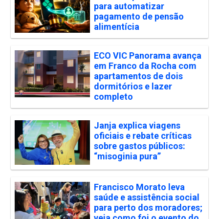
para automatizar
pagamento de pensão
alimentícia
ECO VIC Panorama avança
em Franco da Rocha com
apartamentos de dois
dormitórios e lazer
completo
Janja explica viagens
oficiais e rebate críticas
sobre gastos públicos:
“misoginia pura”
Francisco Morato leva
saúde e assistência social
para perto dos moradores;
veja como foi o evento do