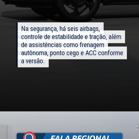
Na segurança, há seis airbags,
Na segurança, há seis airbags,
controle de estabilidade e tração, além
controle de estabilidade e tração, além
de assistências como frenagem
de assistências como frenagem
autônoma, ponto cego e ACC conforme
autônoma, ponto cego e ACC conforme
a versão.
a versão.