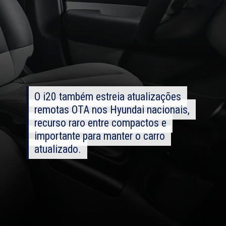
O i20 também estreia atualizações
O i20 também estreia atualizações
remotas OTA nos Hyundai nacionais,
remotas OTA nos Hyundai nacionais,
recurso raro entre compactos e
recurso raro entre compactos e
importante para manter o carro
importante para manter o carro
atualizado.
atualizado.