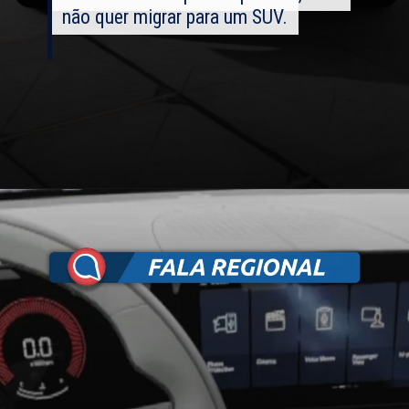
não quer migrar para um SUV.
não quer migrar para um SUV.