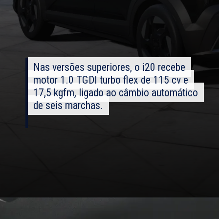
Nas versões superiores, o i20 recebe
Nas versões superiores, o i20 recebe
motor 1.0 TGDI turbo flex de 115 cv e
motor 1.0 TGDI turbo flex de 115 cv e
17,5 kgfm, ligado ao câmbio automático
17,5 kgfm, ligado ao câmbio automático
de seis marchas.
de seis marchas.