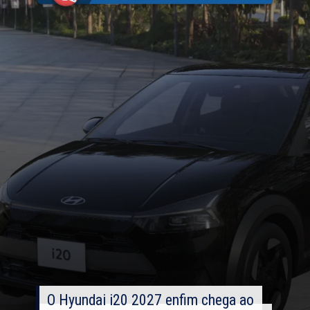
O Hyundai i20 2027 enfim chega ao
O Hyundai i20 2027 enfim chega ao