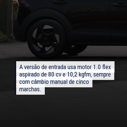
A versão de entrada usa motor 1.0 flex
A versão de entrada usa motor 1.0 flex
aspirado de 80 cv e 10,2 kgfm, sempre
aspirado de 80 cv e 10,2 kgfm, sempre
com câmbio manual de cinco
com câmbio manual de cinco
marchas.
marchas.