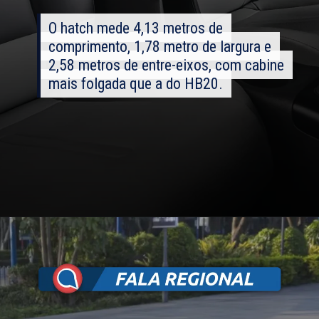
O hatch mede 4,13 metros de
O hatch mede 4,13 metros de
comprimento, 1,78 metro de largura e
comprimento, 1,78 metro de largura e
2,58 metros de entre-eixos, com cabine
2,58 metros de entre-eixos, com cabine
mais folgada que a do HB20.
mais folgada que a do HB20.