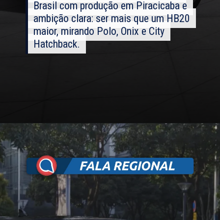
Brasil com produção em Piracicaba e
Brasil com produção em Piracicaba e
ambição clara: ser mais que um HB20
ambição clara: ser mais que um HB20
maior, mirando Polo, Onix e City
maior, mirando Polo, Onix e City
Hatchback.
Hatchback.