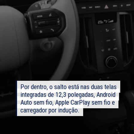
Por dentro, o salto está nas duas telas
Por dentro, o salto está nas duas telas
integradas de 12,3 polegadas, Android
integradas de 12,3 polegadas, Android
Auto sem fio, Apple CarPlay sem fio e
Auto sem fio, Apple CarPlay sem fio e
carregador por indução.
carregador por indução.