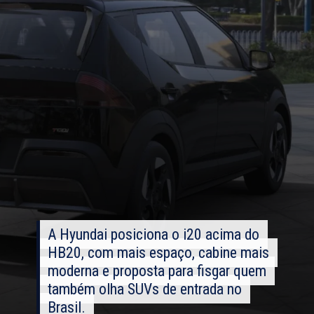
A Hyundai posiciona o i20 acima do
A Hyundai posiciona o i20 acima do
HB20, com mais espaço, cabine mais
HB20, com mais espaço, cabine mais
moderna e proposta para fisgar quem
moderna e proposta para fisgar quem
também olha SUVs de entrada no
também olha SUVs de entrada no
Brasil.
Brasil.