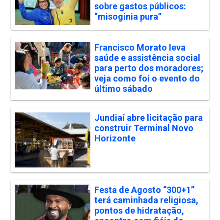
sobre gastos públicos:
“misoginia pura”
Francisco Morato leva
saúde e assistência social
para perto dos moradores;
veja como foi o evento do
último sábado
Jundiaí abre licitação para
construir Terminal Novo
Horizonte
Festa de Agosto “300+1”
terá caminhada religiosa,
pontos de hidratação,