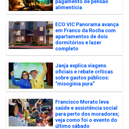
pagamento de pensão
alimentícia
ECO VIC Panorama avança
em Franco da Rocha com
apartamentos de dois
dormitórios e lazer
completo
Janja explica viagens
oficiais e rebate críticas
sobre gastos públicos:
“misoginia pura”
Francisco Morato leva
saúde e assistência social
para perto dos moradores;
veja como foi o evento do
último sábado