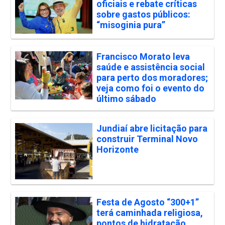
oficiais e rebate críticas
sobre gastos públicos:
“misoginia pura”
Francisco Morato leva
saúde e assistência social
para perto dos moradores;
veja como foi o evento do
último sábado
Jundiaí abre licitação para
construir Terminal Novo
Horizonte
Festa de Agosto “300+1”
terá caminhada religiosa,
pontos de hidratação,