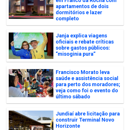
em Franco da Rocha com
apartamentos de dois
dormitórios e lazer
completo
Janja explica viagens
oficiais e rebate críticas
sobre gastos públicos:
“misoginia pura”
Francisco Morato leva
saúde e assistência social
para perto dos moradores;
veja como foi o evento do
último sábado
Jundiaí abre licitação para
construir Terminal Novo
Horizonte