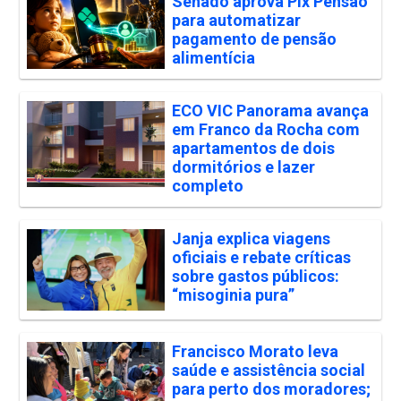
Senado aprova Pix Pensão
para automatizar
pagamento de pensão
alimentícia
ECO VIC Panorama avança
em Franco da Rocha com
apartamentos de dois
dormitórios e lazer
completo
Janja explica viagens
oficiais e rebate críticas
sobre gastos públicos:
“misoginia pura”
Francisco Morato leva
saúde e assistência social
para perto dos moradores;