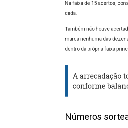
Na faixa de 15 acertos, co
cada.
Também não houve acertador
marca nenhuma das dezenas 
dentro da própria faixa princi
A arrecadação to
conforme balanç
Números sorte