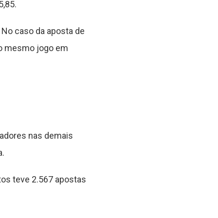
5,85.
 No caso da aposta de
ir o mesmo jogo em
gadores nas demais
a.
tos teve 2.567 apostas