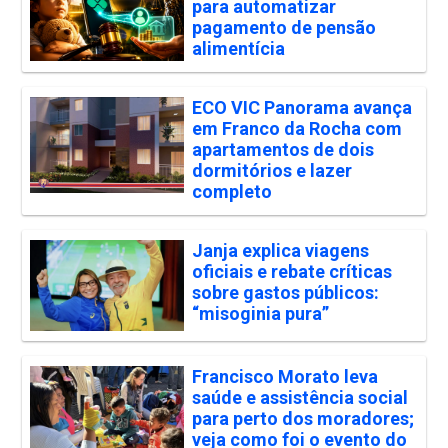
para automatizar
pagamento de pensão
alimentícia
ECO VIC Panorama avança
em Franco da Rocha com
apartamentos de dois
dormitórios e lazer
completo
Janja explica viagens
oficiais e rebate críticas
sobre gastos públicos:
“misoginia pura”
Francisco Morato leva
saúde e assistência social
para perto dos moradores;
veja como foi o evento do