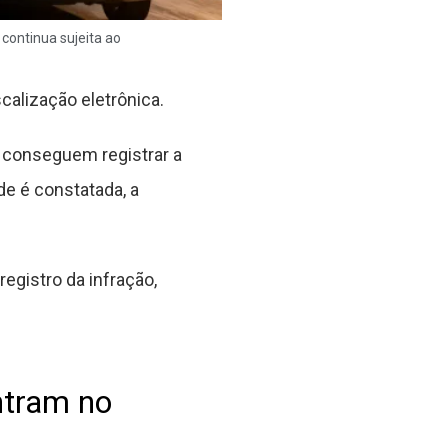
 continua sujeita ao
alização eletrônica.
s conseguem registrar a
e é constatada, a
egistro da infração,
ntram no