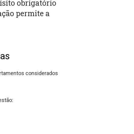
sito obrigatório
ação permite a
ras
ortamentos considerados
estão: