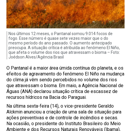
Nos últimos 12 meses, o Pantanal somou 9.014 focos de
fogo. Esse número é quase sete vezes maior que o do
mesmo período do ano passado. O aumento antecipado
preocupa. A situação crítica é atribuída ao fenômeno El Niño,
que afeta o volume dos rios que atravessam o bioma – Foto:
Joédson Alves/Agência Brasil
O Pantanal é a maior área úmida contínua do planeta, e os
efeitos de agravamento do fenômeno El Niño na mudança
do clima já vêm sendo percebidos no volume dos rios
que atravessam o bioma. Em maio, a Agência Nacional de
Águas (ANA) declarou situação crítica de escassez de
recursos hídricos na Bacia do Paraguai.
Na última sexta-feira (14), o vice-presidente Geraldo
Alckmin anunciou a criação de uma sala de situação para
ações preventivas e de controle de incêndios e secas.
Na ocasião, o presidente do Instituto Brasileiro do Meio
Ambiente e dos Recursos Naturais Renováveis (Ibama),