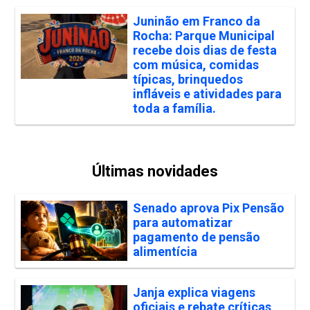
Juninão em Franco da
Rocha: Parque Municipal
recebe dois dias de festa
com música, comidas
típicas, brinquedos
infláveis e atividades para
toda a família.
Últimas novidades
Senado aprova Pix Pensão
para automatizar
pagamento de pensão
alimentícia
Janja explica viagens
oficiais e rebate críticas