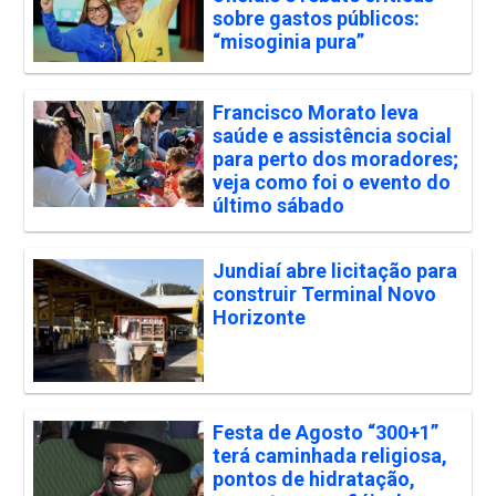
sobre gastos públicos:
“misoginia pura”
Francisco Morato leva
saúde e assistência social
para perto dos moradores;
veja como foi o evento do
último sábado
Jundiaí abre licitação para
construir Terminal Novo
Horizonte
Festa de Agosto “300+1”
terá caminhada religiosa,
pontos de hidratação,