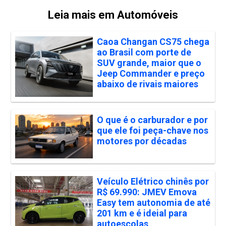
Leia mais em Automóveis
Caoa Changan CS75 chega
ao Brasil com porte de
SUV grande, maior que o
Jeep Commander e preço
abaixo de rivais maiores
O que é o carburador e por
que ele foi peça-chave nos
motores por décadas
Veículo Elétrico chinês por
R$ 69.990: JMEV Emova
Easy tem autonomia de até
201 km e é ideial para
autoescolas