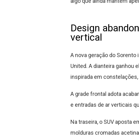
algo que ainda mantém apel
Design abandona
vertical
A nova geração do Sorento 
United. A dianteira ganhou 
inspirada em constelações,
A grade frontal adota acaba
e entradas de ar verticais 
Na traseira, o SUV aposta e
molduras cromadas acetinada