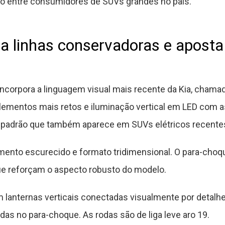
o entre consumidores de SUVs grandes no país.
 linhas conservadoras e aposta
incorpora a linguagem visual mais recente da Kia, chama
elementos mais retos e iluminação vertical em LED com 
 padrão que também aparece em SUVs elétricos recentes
mento escurecido e formato tridimensional. O para-choque
que reforçam o aspecto robusto do modelo.
m lanternas verticais conectadas visualmente por detalh
s no para-choque. As rodas são de liga leve aro 19.