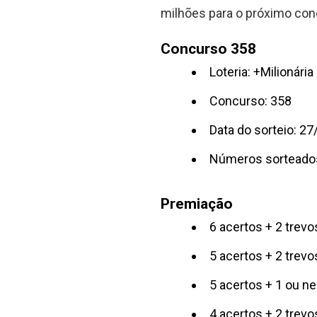
milhões para o próximo con
Concurso 358
Loteria: +Milionária
Concurso: 358
Data do sorteio: 2
Números sorteado
Premiação
6 acertos + 2 tre
5 acertos + 2 trev
5 acertos + 1 ou n
4 acertos + 2 trev