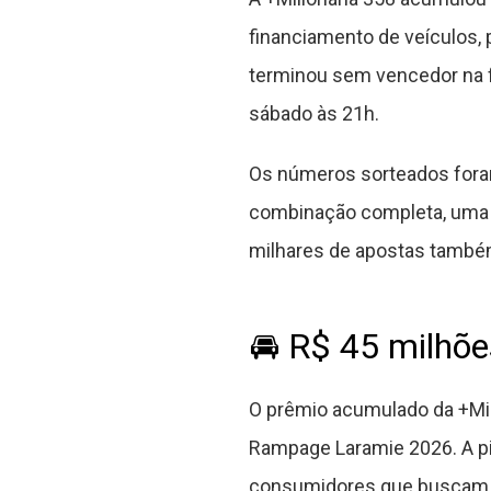
financiamento de veículos, 
terminou sem vencedor na f
sábado às 21h.
Os números sorteados foram 
combinação completa, uma a
milhares de apostas també
🚘 R$ 45 milhõ
O prêmio acumulado da +Mil
Rampage Laramie 2026. A pi
consumidores que buscam st