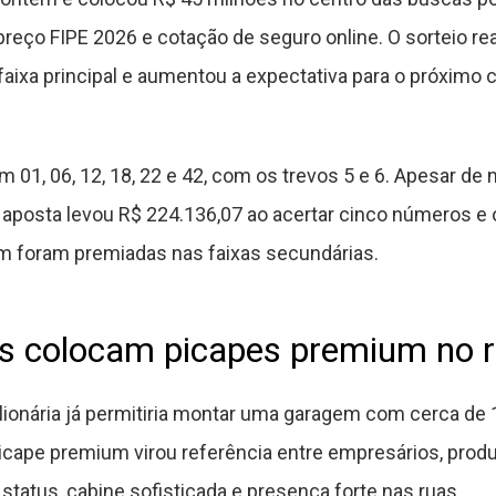
preço FIPE 2026 e cotação de seguro online. O sorteio r
aixa principal e aumentou a expectativa para o próximo 
01, 06, 12, 18, 22 e 42, com os trevos 5 e 6. Apesar de 
posta levou R$ 224.136,07 ao acertar cinco números e o
m foram premiadas nas faixas secundárias.
es colocam picapes premium no r
ionária já permitiria montar uma garagem com cerca de
cape premium virou referência entre empresários, produt
atus, cabine sofisticada e presença forte nas ruas.