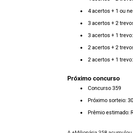
4 acertos + 1 ou n
3 acertos + 2 trev
3 acertos + 1 trev
2 acertos + 2 trev
2 acertos + 1 trev
Próximo concurso
Concurso 359
Próximo sorteio: 3
Prêmio estimado: 
A +Milionária 358 acumulou