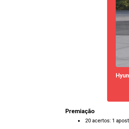
Hyun
Premiação
20 acertos: 1 apos