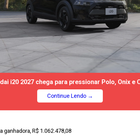
dai i20 2027 chega para pressionar Polo, Onix e C
Continue Lendo →
ta ganhadora, R$ 1.062.478,08