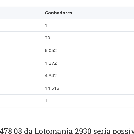
Ganhadores
1
29
6.052
1.272
4.342
14.513
1
.478,08 da Lotomania 2930 seria possí