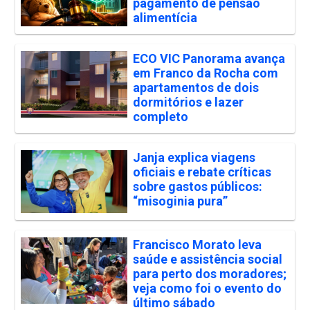
pagamento de pensão
alimentícia
ECO VIC Panorama avança
em Franco da Rocha com
apartamentos de dois
dormitórios e lazer
completo
Janja explica viagens
oficiais e rebate críticas
sobre gastos públicos:
“misoginia pura”
Francisco Morato leva
saúde e assistência social
para perto dos moradores;
veja como foi o evento do
último sábado