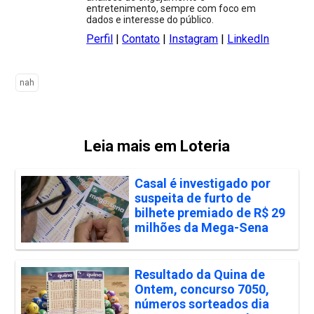
entretenimento, sempre com foco em
dados e interesse do público.
Perfil
|
Contato
|
Instagram
|
LinkedIn
nah
Leia mais em Loteria
Casal é investigado por
suspeita de furto de
bilhete premiado de R$ 29
milhões da Mega-Sena
Resultado da Quina de
Ontem, concurso 7050,
números sorteados dia