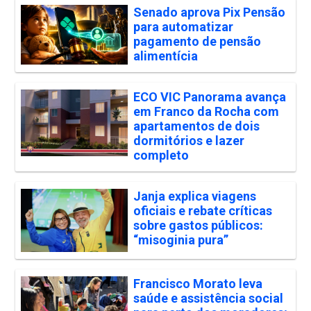
Senado aprova Pix Pensão
para automatizar
pagamento de pensão
alimentícia
ECO VIC Panorama avança
em Franco da Rocha com
apartamentos de dois
dormitórios e lazer
completo
Janja explica viagens
oficiais e rebate críticas
sobre gastos públicos:
“misoginia pura”
Francisco Morato leva
saúde e assistência social