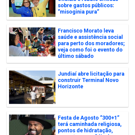
sobre gastos públicos:
“misoginia pura”
Francisco Morato leva
saúde e assistência social
para perto dos moradores;
veja como foi o evento do
último sábado
Jundiaí abre licitação para
construir Terminal Novo
Horizonte
Festa de Agosto “300+1”
terá caminhada religiosa,
pontos de hidratação,