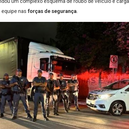
ndou um complexo esquema de roubo de veículo e carga,
equipe nas
forças de segurança
.