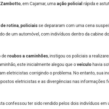
 Zambotto
, em Cajamar, uma
ação policial
rápida e ast
de rotina
,
policiais
se depararam com uma cena suspeit
do de um automóvel, com indivíduos dentro da cabine d
o de
roubos a caminhões
, instigou os policiais a reali
minhão, este inicialmente alegou que o
veículo
havia sof
am eletricistas corrigindo o problema. No entanto, sua i
postos eletricistas e as divergências nas informações 
sta confessou ter sido rendido pelos dois indivíduos em