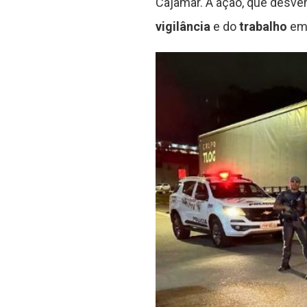
Cajamar. A ação, que desve
vigilância
e do
trabalho
em 