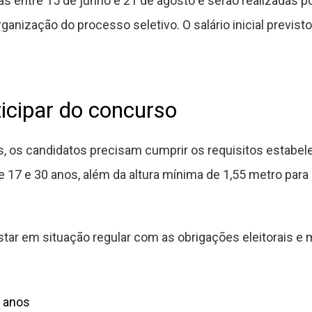
as entre 15 de junho e 21 de agosto e serão realizadas 
anização do processo seletivo. O salário inicial previsto
icipar do concurso
, os candidatos precisam cumprir os requisitos estabelec
e 17 e 30 anos, além da altura mínima de 1,55 metro para
ar em situação regular com as obrigações eleitorais e 
0 anos