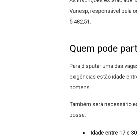
As inscrições estarão abert
Vunesp, responsável pela org
5.482,51.
Quem pode part
Para disputar uma das vagas
exigências estão idade entr
homens.
Também será necessário est
posse.
Idade entre 17 e 3