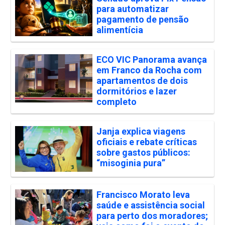
para automatizar
pagamento de pensão
alimentícia
ECO VIC Panorama avança
em Franco da Rocha com
apartamentos de dois
dormitórios e lazer
completo
Janja explica viagens
oficiais e rebate críticas
sobre gastos públicos:
“misoginia pura”
Francisco Morato leva
saúde e assistência social
para perto dos moradores;