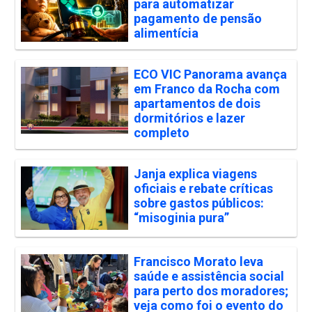
para automatizar
pagamento de pensão
alimentícia
ECO VIC Panorama avança
em Franco da Rocha com
apartamentos de dois
dormitórios e lazer
completo
Janja explica viagens
oficiais e rebate críticas
sobre gastos públicos:
“misoginia pura”
Francisco Morato leva
saúde e assistência social
para perto dos moradores;
veja como foi o evento do