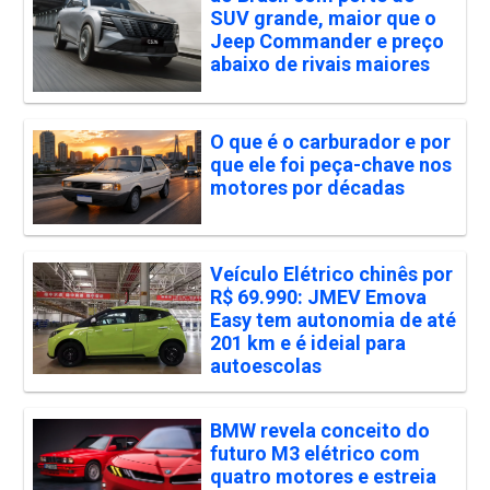
SUV grande, maior que o
Jeep Commander e preço
abaixo de rivais maiores
O que é o carburador e por
que ele foi peça-chave nos
motores por décadas
Veículo Elétrico chinês por
R$ 69.990: JMEV Emova
Easy tem autonomia de até
201 km e é ideial para
autoescolas
BMW revela conceito do
futuro M3 elétrico com
quatro motores e estreia