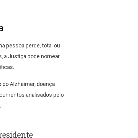
a
ma pessoa perde, total ou
s, a Justiça pode nomear
ficas.
o do Alzheimer, doença
ocumentos analisados pelo
.
presidente