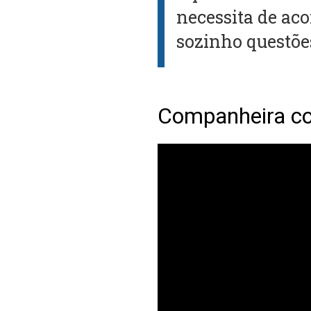
necessita de a
sozinho questões
Companheira c