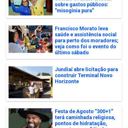
sobre gastos públicos:
“misoginia pura”
Francisco Morato leva
saúde e assistência social
para perto dos moradores;
veja como foi o evento do
último sábado
Jundiaí abre licitação para
construir Terminal Novo
Horizonte
Festa de Agosto “300+1”
terá caminhada religiosa,
pontos de hidratação,