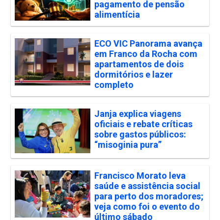
pagamento de pensão
alimentícia
ECO VIC Panorama avança
em Franco da Rocha com
apartamentos de dois
dormitórios e lazer
completo
Janja explica viagens
oficiais e rebate críticas
sobre gastos públicos:
“misoginia pura”
Francisco Morato leva
saúde e assistência social
para perto dos moradores;
veja como foi o evento do
último sábado