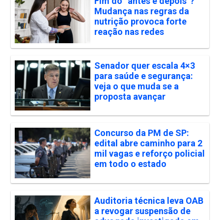
Fim do “antes e depois”?
Mudança nas regras da
nutrição provoca forte
reação nas redes
Senador quer escala 4×3
para saúde e segurança:
veja o que muda se a
proposta avançar
Concurso da PM de SP:
edital abre caminho para 2
mil vagas e reforço policial
em todo o estado
Auditoria técnica leva OAB
a revogar suspensão de