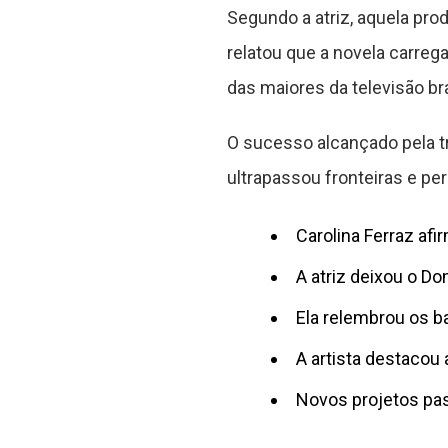
Segundo a atriz, aquela pro
relatou que a novela carre
das maiores da televisão bra
O sucesso alcançado pela 
ultrapassou fronteiras e pe
Carolina Ferraz afi
A atriz deixou o D
Ela relembrou os ba
A artista destacou 
Novos projetos pas