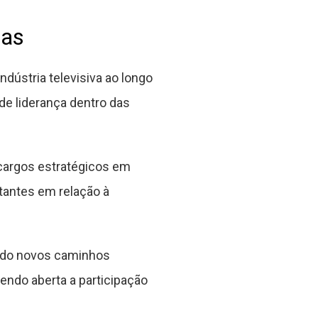
das
dústria televisiva ao longo
e liderança dentro das
o cargos estratégicos em
rtantes em relação à
iando novos caminhos
endo aberta a participação