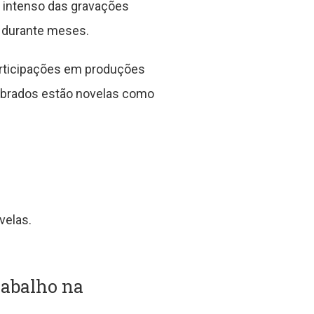
mo intenso das gravações
l durante meses.
participações em produções
mbrados estão novelas como
velas.
trabalho na