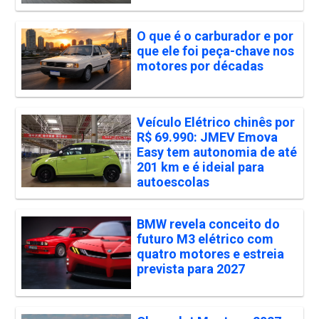
O que é o carburador e por
que ele foi peça-chave nos
motores por décadas
Veículo Elétrico chinês por
R$ 69.990: JMEV Emova
Easy tem autonomia de até
201 km e é ideial para
autoescolas
BMW revela conceito do
futuro M3 elétrico com
quatro motores e estreia
prevista para 2027