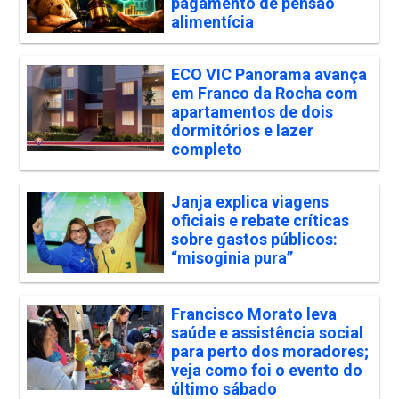
pagamento de pensão
alimentícia
ECO VIC Panorama avança
em Franco da Rocha com
apartamentos de dois
dormitórios e lazer
completo
Janja explica viagens
oficiais e rebate críticas
sobre gastos públicos:
“misoginia pura”
Francisco Morato leva
saúde e assistência social
para perto dos moradores;
veja como foi o evento do
último sábado