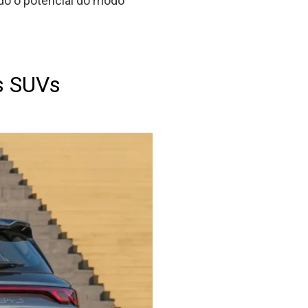
odo o potencial do modo
s SUVs