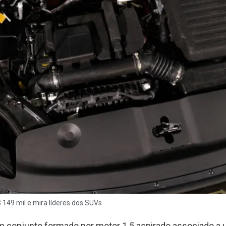
 149 mil e mira líderes dos SUVs
m conjunto formado por motor 1.5 aspirado associado a u