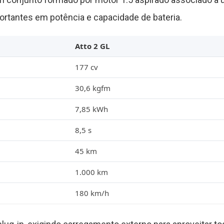
rtantes em potência e capacidade de bateria.
Atto 2 GL
177 cv
30,6 kgfm
7,85 kWh
8,5 s
45 km
1.000 km
180 km/h