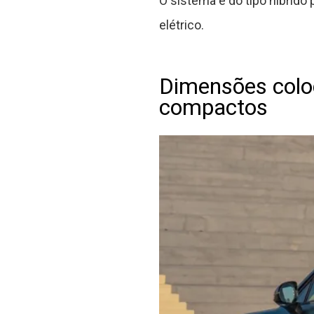
O sistema é do tipo híbrido
elétrico.
Dimensões colo
compactos