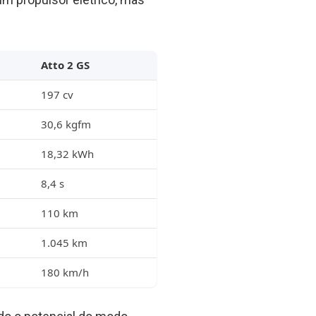
Atto 2 GS
197 cv
30,6 kgfm
18,32 kWh
8,4 s
110 km
1.045 km
180 km/h