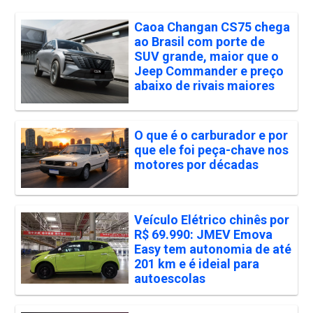
Caoa Changan CS75 chega
ao Brasil com porte de
SUV grande, maior que o
Jeep Commander e preço
abaixo de rivais maiores
O que é o carburador e por
que ele foi peça-chave nos
motores por décadas
Veículo Elétrico chinês por
R$ 69.990: JMEV Emova
Easy tem autonomia de até
201 km e é ideial para
autoescolas