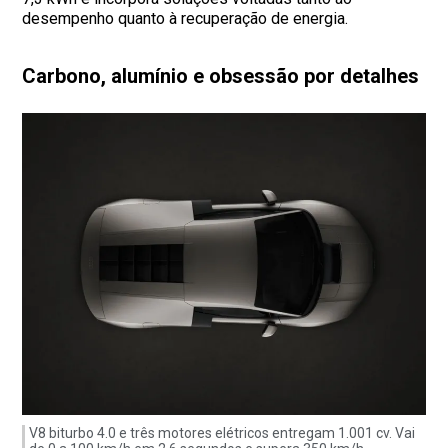
desempenho quanto à recuperação de energia.
Carbono, alumínio e obsessão por detalhes
V8 biturbo 4.0 e três motores elétricos entregam 1.001 cv. Vai