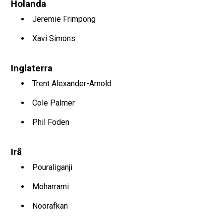
Holanda
Jeremie Frimpong
Xavi Simons
Inglaterra
Trent Alexander-Arnold
Cole Palmer
Phil Foden
Irã
Pouraliganji
Moharrami
Noorafkan