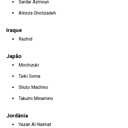
Sardar Azmoun
Alireza Gholizadeh
Iraque
Rashid
Japão
Mochizuki
Taiki Soma
Shuto Machino
Takumi Minamino
Jordânia
Yazan Al-Naimat