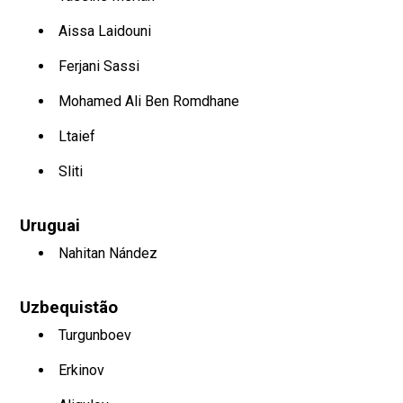
Aissa Laidouni
Ferjani Sassi
Mohamed Ali Ben Romdhane
Ltaief
Sliti
Uruguai
Nahitan Nández
Uzbequistão
Turgunboev
Erkinov