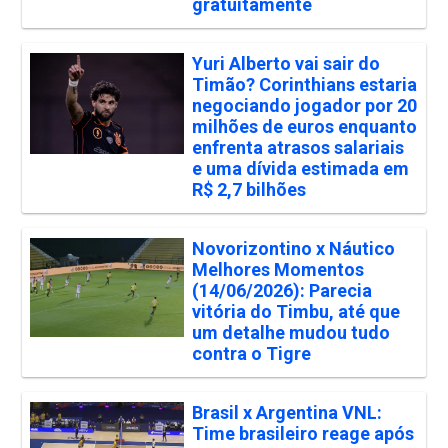
gratuitamente
Yuri Alberto vai sair do
Timão? Corinthians estaria
negociando jogador por 20
milhões de euros enquanto
enfrenta atrasos salariais
e uma dívida estimada em
R$ 2,7 bilhões
Novorizontino x Náutico
Melhores Momentos
(14/06/2026): Parecia
vitória do Timbu, até que
um detalhe mudou tudo
contra o Tigre
Brasil x Argentina VNL:
Time brasileiro reage após