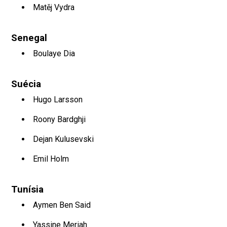
Matěj Vydra
Senegal
Boulaye Dia
Suécia
Hugo Larsson
Roony Bardghji
Dejan Kulusevski
Emil Holm
Tunísia
Aymen Ben Said
Yassine Meriah