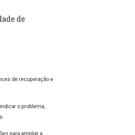
dade de
nces de recuperação e
indicar o problema,
s.
es para ampliar a