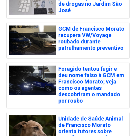
de drogas no Jardim São
José
GCM de Francisco Morato
recupera VW/Voyage
roubado durante
patrulhamento preventivo
Foragido tentou fugir e
deu nome falso à GCM em
Francisco Morato; veja
como os agentes
descobriram o mandado
por roubo
Unidade de Saúde Animal
de Francisco Morato
orienta tutores sobre