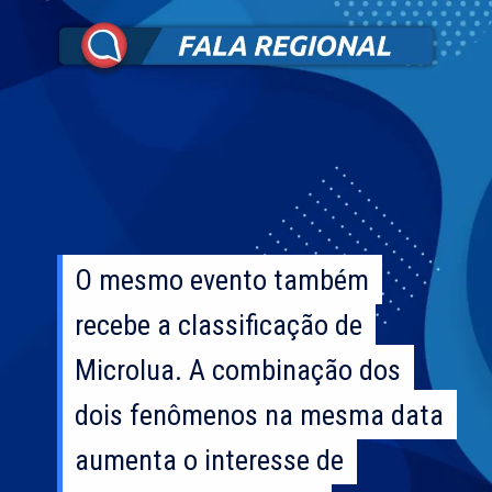
O mesmo evento também
O mesmo evento também
recebe a classificação de
recebe a classificação de
Microlua. A combinação dos
Microlua. A combinação dos
dois fenômenos na mesma data
dois fenômenos na mesma data
aumenta o interesse de
aumenta o interesse de