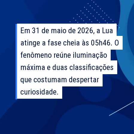
Em 31 de maio de 2026, a Lua
Em 31 de maio de 2026, a Lua
atinge a fase cheia às 05h46. O
atinge a fase cheia às 05h46. O
fenômeno reúne iluminação
fenômeno reúne iluminação
máxima e duas classificações
máxima e duas classificações
que costumam despertar
que costumam despertar
curiosidade.
curiosidade.