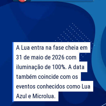
A Lua entra na fase cheia em
A Lua entra na fase cheia em
31 de maio de 2026 com
31 de maio de 2026 com
iluminação de 100%. A data
iluminação de 100%. A data
também coincide com os
também coincide com os
eventos conhecidos como Lua
eventos conhecidos como Lua
Azul e Microlua.
Azul e Microlua.