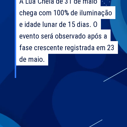
A Lua Cheia de 31 de maio
A Lua Cheia de 31 de maio
chega com 100% de iluminação
chega com 100% de iluminação
e idade lunar de 15 dias. O
e idade lunar de 15 dias. O
evento será observado após a
evento será observado após a
fase crescente registrada em 23
fase crescente registrada em 23
de maio.
de maio.