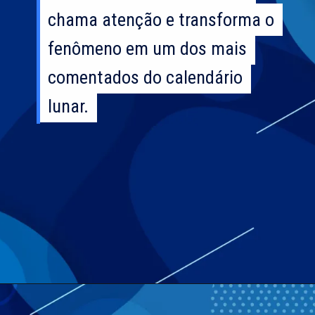
chama atenção e transforma o
chama atenção e transforma o
fenômeno em um dos mais
fenômeno em um dos mais
comentados do calendário
comentados do calendário
lunar.
lunar.