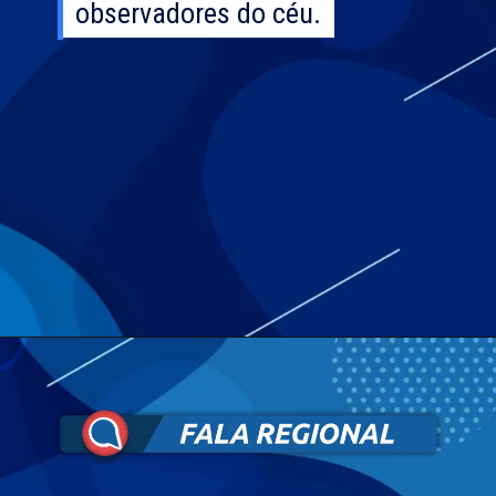
observadores do céu.
observadores do céu.