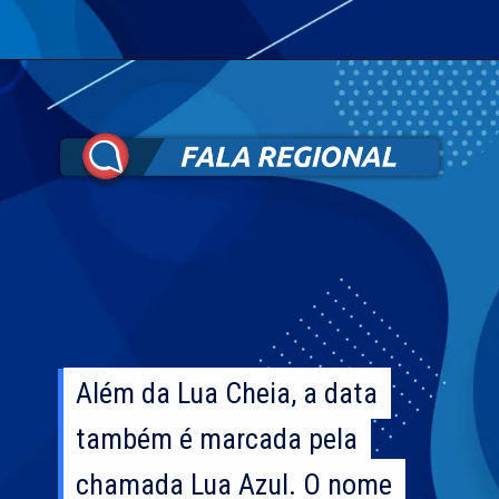
Além da Lua Cheia, a data
Além da Lua Cheia, a data
também é marcada pela
também é marcada pela
chamada Lua Azul. O nome
chamada Lua Azul. O nome