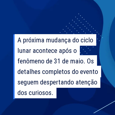
A próxima mudança do ciclo
A próxima mudança do ciclo
lunar acontece após o
lunar acontece após o
fenômeno de 31 de maio. Os
fenômeno de 31 de maio. Os
detalhes completos do evento
detalhes completos do evento
seguem despertando atenção
seguem despertando atenção
dos curiosos.
dos curiosos.